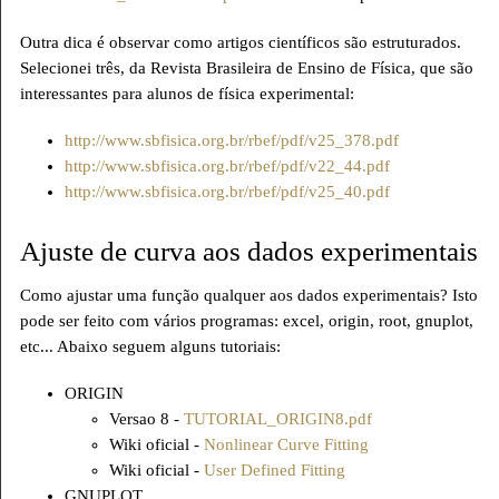
Outra dica é observar como artigos científicos são estruturados.
Selecionei três, da Revista Brasileira de Ensino de Física, que são
interessantes para alunos de física experimental:
http://www.sbfisica.org.br/rbef/pdf/v25_378.pdf
http://www.sbfisica.org.br/rbef/pdf/v22_44.pdf
http://www.sbfisica.org.br/rbef/pdf/v25_40.pdf
Ajuste de curva aos dados experimentais
Como ajustar uma função qualquer aos dados experimentais? Isto
pode ser feito com vários programas: excel, origin, root, gnuplot,
etc... Abaixo seguem alguns tutoriais:
ORIGIN
Versao 8 -
TUTORIAL_ORIGIN8.pdf
Wiki oficial -
Nonlinear Curve Fitting
Wiki oficial -
User Defined Fitting
GNUPLOT