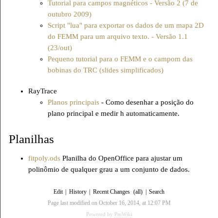
Tutorial para campos magnéticos - Versão 2 (7 de
outubro 2009)
Script "lua" para exportar os dados de um mapa 2D
do FEMM para um arquivo texto. - Versão 1.1
(23/out)
Pequeno tutorial para o FEMM e o campom das
bobinas do TRC (slides simplificados)
RayTrace
Planos principais
- Como desenhar a posição do
plano principal e medir h automaticamente.
Planilhas
fitpoly.ods
Planilha do OpenOffice para ajustar um
polinômio de qualquer grau a um conjunto de dados.
Edit
|
History
|
Recent Changes
(all)
|
Search
Page last modified on October 16, 2014, at 12:07 PM
Powered by
PmWiki